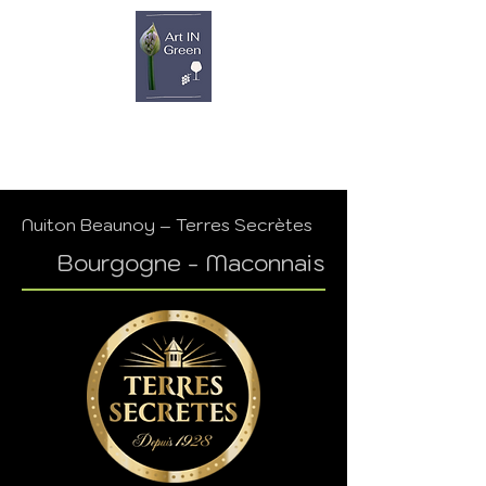
Nuiton Beaunoy – Terres Secrètes
Bourgogne - Maconnais