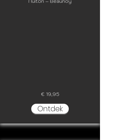
Nuiton – Beaunoy
€ 19,95
Ontdek