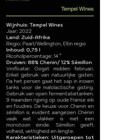
Tempel Wines
Wijnhuis: Tempel Wines
Jaar: 2022
Land: Zuid-Afrika
Regio: Paarl/Wellington, Eltin regio
Inhoud: 0,75 l
Alcoholpercentage: 14 °
Druiven: 88% Chenin/ 12% Sémillon
Vinificatie: Oogst midden februari.
Enkel gebruik van natuurlijke gisten.
Na het persen gaat het sap in inoxen
tanks voor de malolactische gisting.
Gebruik van open fermentatietanken.
9 maanden rijping op oude Franse eik
en foudres. De keuze voor Chenin en
sémillon is evident aangezien Chenin
vaak wat vlakker is met een
monotoon einde. Sémillon geeft
volheid, vettigheid en lengte.
Karakteristieken: Uitgeroepen tot