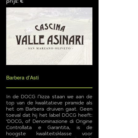
prijs: €
Barbera d’Asti
In de DOCG Nizza staan ​​we aan de
top van de kwalitatieve piramide als
het om Barbera druiven gaat. Geen
toeval dat hij het label DOCG heeft:
‘DOCG, of Denominazione di Origine
Controllata e Garantita, is de
hoogste kwaliteitsklasse voor