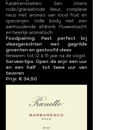
Karakteristieken: Een intens
rode/granaatrode kleur, complexe
neus met aroma's van rood fruit en
specerijen. Volle body met een
aanhoudende afdronk. Fluweelzacht
en heerlijk aromatisch.
Foodpairing: Past perfect bij
vleesgerechten met gegrilde
groenten en gestoofd vlees
Bewaren: tot 12 à 15 jaar na de oogst
Serveertips: Open de wijn een uur
en een half tot twee uur van
tevoren
Prijs: € 34,50