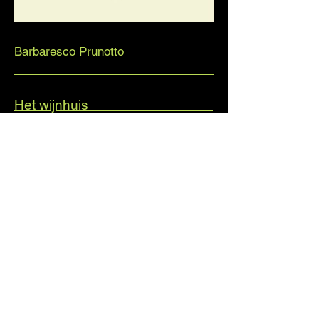
Barbaresco Prunotto
Het wijnhuis
Digitaal betalen? Graag naar volgend
rekeningnummer:
BE22
6717 5794 5947
Wenst u graag
een factuur?
Vraag deze dan
hier
aan.