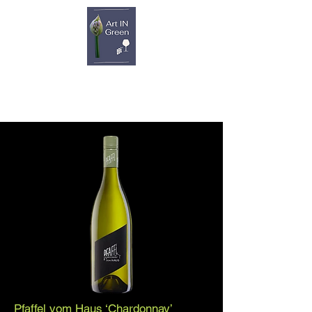
Pfaffel vom Haus ‘Chardonnay’