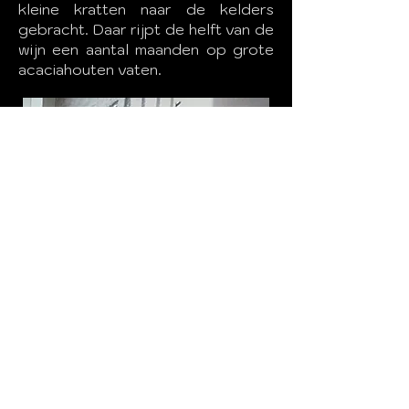
kleine kratten naar de kelders
gebracht. Daar rijpt de helft van de
wijn een aantal maanden op grote
acaciahouten vaten.
Digitaal betalen? Graag naar volgend
rekeningnummer: