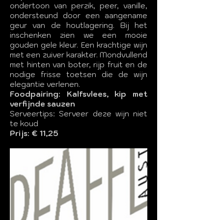
ondertoon van perzik, peer, vanille,
ondersteund door een aangename
geur van de houtlagering. Bij het
inschenken zien we een mooie
gouden gele kleur. Een krachtige wijn
met een zuiver karakter. Mondvullend
met hinten van boter, rijp fruit en de
nodige frisse toetsen die de wijn
elegantie verlenen.
Foodpairing: Kalfsvlees, kip met
verfijnde sauzen
Serveertips: Serveer deze wijn niet
te koud
Prijs: € 11,25