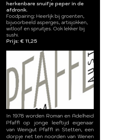
herkenbare snuifje peper in de
afdronk.
Foodpairing: Heerlijk bij groenten,
bijvoorbeeld asperges, artisjokken,
witloof en spruitjes. Ook lekker bij
sushi.
Prijs: € 11,25
In 1978 worden Roman en Adelheid
Pfaffl op jonge leeftijd eigenaar
van Weingut Pfaffl in Stetten, een
dorpje net ten noorden van Wenen