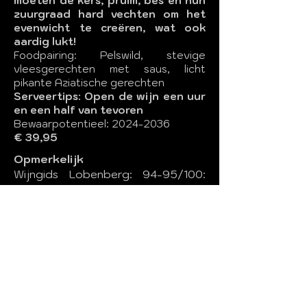
moeten de kers, pruim, bes en hun
zuurgraad hard vechten om het
evenwicht te creëren, wat ook
aardig lukt!
Foodpairing: Pelswild, stevige
vleesgerechten met saus, licht
pikante Aziatische gerechten
Serveertips: Open de wijn een uur
en een half van tevoren
Bewaarpotentieel:
2024-2036
€ 39,95
Opmerkelijk
Wijngids Lobenberg: 94-95/100:
wijn voor puristen en bio
liefhebbers
Digitaal betalen? Graag naar volgend