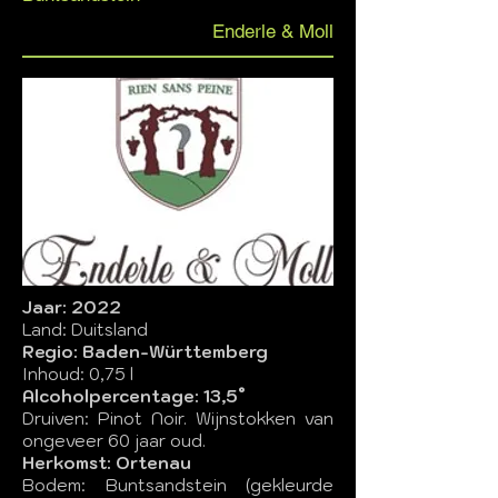
Enderle & Moll
Jaar: 2022
Land: Duitsland
Regio: Baden-Württemberg
Inhoud: 0,75 l
Alcoholpercentage: 13,5°
Druiven: Pinot Noir. Wijnstokken van
ongeveer 60 jaar oud.
Herkomst: Ortenau
Bodem: Buntsandstein (gekleurde