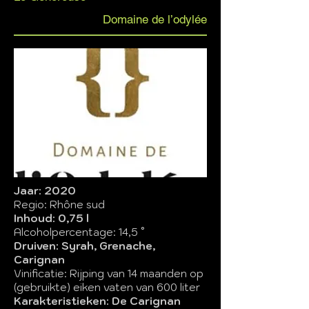
Domaine de l’odylée
Jaar: 2020
Regio: Rhône sud
Inhoud: 0,75 l
Alcoholpercentage: 14,5 °
Druiven: Syrah, Grenache,
Carignan
Vinificatie: Rijping van 14 maanden op
(gebruikte) eiken vaten van 600 liter
Karakteristieken: De Carignan