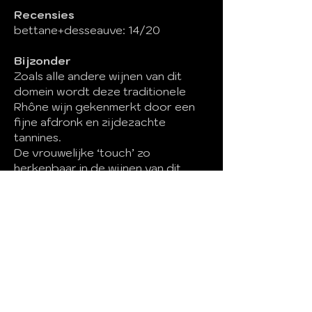
Recensies
bettane+desseauve: 14/20
Bijzonder
Zoals alle andere wijnen van dit
domein wordt deze traditionele
Rhône wijn gekenmerkt door een
fijne afdronk en zijdezachte
tannines.
De vrouwelijke ‘touch’ zo
herkenbaar in de wijnen van dit
domein.
Digitaal betalen? Graag naar volgend
rekeningnummer: