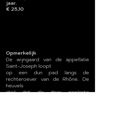
jaar.
€ 25,10
Opmerkelijk
De wijngaard van de appellatie
Saint-Joseph loopt
op een dun pad langs de
rechteroever van de Rhône. De
heuvels
steil dat de daar geplante
wijnstokken de hemel lijken aan te
raken.