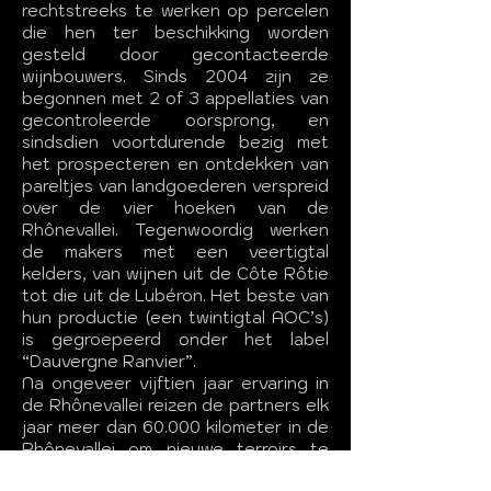
rechtstreeks te werken op percelen
die hen ter beschikking worden
gesteld door gecontacteerde
wijnbouwers. Sinds 2004 zijn ze
begonnen met 2 of 3 appellaties van
gecontroleerde oorsprong, en
sindsdien voortdurende bezig met
het prospecteren en ontdekken van
pareltjes van landgoederen verspreid
over de vier hoeken van de
Rhônevallei. Tegenwoordig werken
de makers met een veertigtal
kelders, van wijnen uit de Côte Rôtie
tot die uit de Lubéron. Het beste van
hun productie (een twintigtal AOC’s)
is gegroepeerd onder het label
“Dauvergne Ranvier”.
Na ongeveer vijftien jaar ervaring in
de Rhônevallei reizen de partners elk
jaar meer dan 60.000 kilometer in de
Rhônevallei om nieuwe terroirs te
vinden om te exploiteren. Het