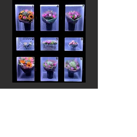
Digitaal betalen? Graag naar volgend
rekeningnummer:
BE22
6717 5794 5947
Wenst u graag
een factuur?