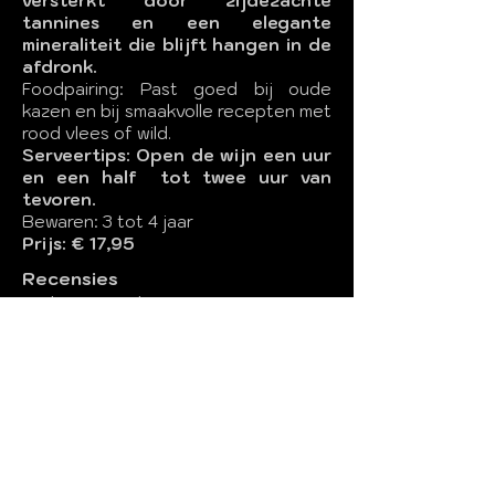
versterkt door zijdezachte
tannines en een elegante
mineraliteit die blijft hangen in de
afdronk.
Foodpairing: Past goed bij oude
kazen en bij smaakvolle recepten met
rood vlees of wild.
Serveertips: Open de wijn een uur
en een half tot twee uur van
tevoren.
Bewaren: 3 tot 4 jaar
Prijs: € 17,95
Recensies
2 glaasjes in de prestigieuze
wijngids Gambero Rosso
Digitaal betalen? Graag naar volgend